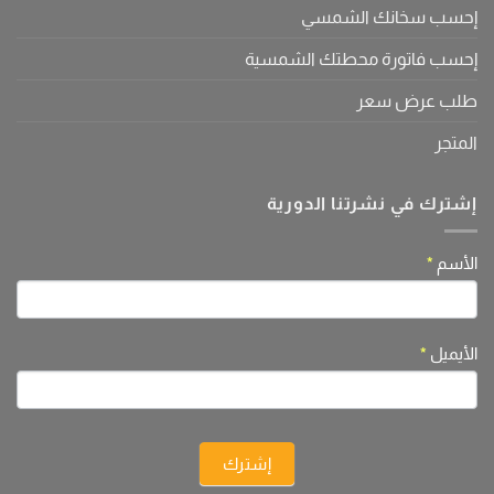
إحسب سخانك الشمسي
إحسب فاتورة محطتك الشمسية
طلب عرض سعر
المتجر
إشترك في نشرتنا الدورية
If
الأسم
*
النشرة
you
are
human,
الأيميل
*
leave
this
field
blank.
إشترك