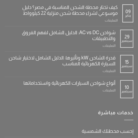
كيف تختار محطة الشحن المناسبة في مصر؟ دليل
09
موسوعي لشراء محطة شحن منزلية 22 كيلوواط
يناير
على
التعليقات
كيف
تختار
شواحن AC vs DC: الدليل الشامل لفهم الفروق
محطة
29
والتطبيقات
سبتمبر
الشحن
على
التعليقات
المناسبة
شواحن
في
AC
مصر؟
قدرة الشاحن kW وتأثيرها: الدليل الشامل لاختيار شاحن
vs
15
دليل
السيارة الكهربائية المناسب
سبتمبر
DC:
موسوعي
على
التعليقات
الدليل
لشراء
قدرة
الشامل
محطة
الشاحن
لفهم
أنواع شواحن السيارات الكهربائية واستخداماتها
شحن
kW
10
الفروق
منزلية
على
التعليقات
سبتمبر
وتأثيرها:
والتطبيقات
22
أنواع
الدليل
مغلقة
كيلوواط
شواحن
الشامل
مغلقة
السيارات
لاختيار
الكهربائية
خدمات مباشرة
شاحن
واستخداماتها
السيارة
مغلقة
الكهربائية
المناسب
إحسب محطتك الشمسية
مغلقة