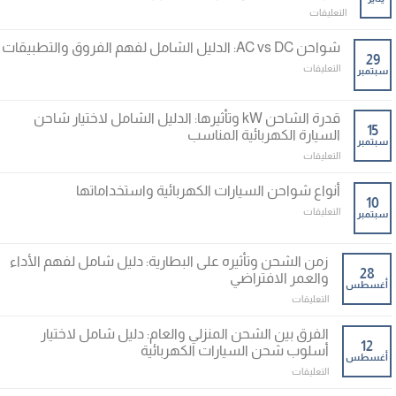
على
التعليقات
كيف
تختار
شواحن AC vs DC: الدليل الشامل لفهم الفروق والتطبيقات
محطة
29
على
التعليقات
سبتمبر
الشحن
شواحن
المناسبة
AC
في
vs
قدرة الشاحن kW وتأثيرها: الدليل الشامل لاختيار شاحن
مصر؟
DC:
15
دليل
السيارة الكهربائية المناسب
سبتمبر
الدليل
موسوعي
على
التعليقات
الشامل
لشراء
قدرة
لفهم
محطة
الشاحن
الفروق
أنواع شواحن السيارات الكهربائية واستخداماتها
شحن
kW
10
والتطبيقات
منزلية
على
التعليقات
سبتمبر
وتأثيرها:
مغلقة
22
أنواع
الدليل
كيلوواط
شواحن
الشامل
مغلقة
السيارات
زمن الشحن وتأثيره على البطارية: دليل شامل لفهم الأداء
لاختيار
الكهربائية
28
شاحن
والعمر الافتراضي
أغسطس
واستخداماتها
السيارة
على
التعليقات
مغلقة
الكهربائية
زمن
المناسب
الشحن
الفرق بين الشحن المنزلي والعام: دليل شامل لاختيار
مغلقة
وتأثيره
12
أسلوب شحن السيارات الكهربائية
أغسطس
على
على
التعليقات
البطارية:
الفرق
دليل