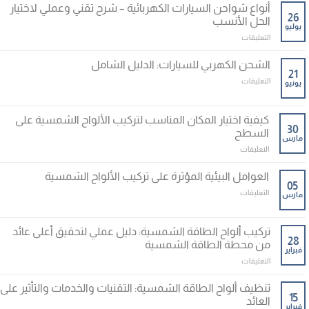
بين
شامل
أنواع شواحن السيارات الكهربائية – شرح تقني وعملي لاختيار
الشحن
26
لفهم
الحل الأنسب
يوليو
المنزلي
الأداء
على
التعليقات
والعام:
والعمر
أنواع
دليل
الافتراضي
شواحن
شامل
الشحن الكهربي للسيارات: الدليل الشامل
مغلقة
السيارات
21
لاختيار
على
التعليقات
يونيو
الكهربائية
أسلوب
الشحن
–
شحن
الكهربي
شرح
السيارات
للسيارات:
كيفية اختيار المكان المناسب لتركيب الألواح الشمسية على
تقني
الكهربائية
الدليل
30
وعملي
السطح
مغلقة
مارس
الشامل
لاختيار
على
التعليقات
مغلقة
الحل
كيفية
الأنسب
اختيار
العوامل البيئية المؤثرة على تركيب الألواح الشمسية
مغلقة
المكان
05
على
التعليقات
مارس
المناسب
العوامل
لتركيب
البيئية
الألواح
المؤثرة
تركيب ألواح الطاقة الشمسية: دليل عملي لتحقيق أعلى عائد
الشمسية
على
28
على
من محطة الطاقة الشمسية
فبراير
تركيب
السطح
على
التعليقات
الألواح
مغلقة
تركيب
الشمسية
ألواح
مغلقة
تنظيف ألواح الطاقة الشمسية: التقنيات والخدمات والتأثير على
الطاقة
15
العائد
فبراير
الشمسية: