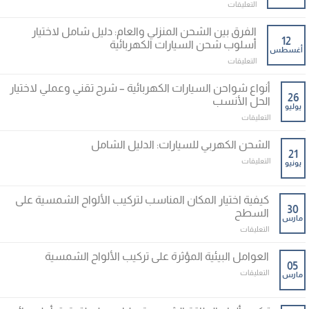
على
التعليقات
مغلقة
الكهربائية
زمن
المناسب
الشحن
الفرق بين الشحن المنزلي والعام: دليل شامل لاختيار
مغلقة
وتأثيره
12
أسلوب شحن السيارات الكهربائية
أغسطس
على
على
التعليقات
البطارية:
الفرق
دليل
بين
شامل
أنواع شواحن السيارات الكهربائية – شرح تقني وعملي لاختيار
الشحن
26
لفهم
الحل الأنسب
يوليو
المنزلي
الأداء
على
التعليقات
والعام:
والعمر
أنواع
دليل
الافتراضي
شواحن
شامل
الشحن الكهربي للسيارات: الدليل الشامل
مغلقة
السيارات
21
لاختيار
على
التعليقات
يونيو
الكهربائية
أسلوب
الشحن
–
شحن
الكهربي
شرح
السيارات
للسيارات:
كيفية اختيار المكان المناسب لتركيب الألواح الشمسية على
تقني
الكهربائية
الدليل
30
وعملي
السطح
مغلقة
مارس
الشامل
لاختيار
على
التعليقات
مغلقة
الحل
كيفية
الأنسب
اختيار
العوامل البيئية المؤثرة على تركيب الألواح الشمسية
مغلقة
المكان
05
على
التعليقات
مارس
المناسب
العوامل
لتركيب
البيئية
الألواح
المؤثرة