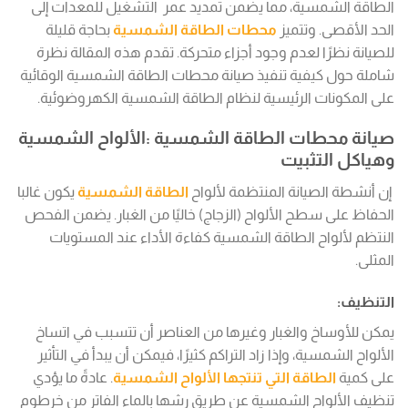
الطاقة الشمسية، مما يضمن تمديد عمر التشغيل للمعدات إلى
الحد الأقصى. وتتميز
محطات الطاقة الشمسية
بحاجة قليلة
للصيانة نظرًا لعدم وجود أجزاء متحركة. تقدم هذه المقالة نظرة
شاملة حول كيفية تنفيذ صيانة محطات الطاقة الشمسية الوقائية
على المكونات الرئيسية لنظام الطاقة الشمسية الكهروضوئية.
صيانة محطات الطاقة الشمسية :الألواح الشمسية
وهياكل التثبيت
إن أنشطة الصيانة المنتظمة لألواح
الطاقة الشمسية
يكون غالبا
الحفاظ على سطح الألواح (الزجاج) خاليًا من الغبار. يضمن الفحص
النتظم لألواح الطاقة الشمسية كفاءة الأداء عند المستويات
المثلى.
التنظيف:
يمكن للأوساخ والغبار وغيرها من العناصر أن تتسبب في اتساخ
الألواح الشمسية، وإذا زاد التراكم كثيرًا، فيمكن أن يبدأ في التأثير
على كمية
الطاقة التي تنتجها الألواح الشمسية
. عادةً ما يؤدي
تنظيف الألواح الشمسية عن طريق رشها بالماء الفاتر من خرطوم