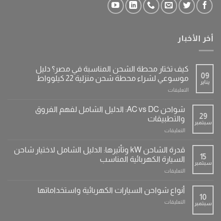
أخر الأخبار
كيف تختار محطة الشحن المناسبة في مصر؟ دليل
09
موسوعي لشراء محطة شحن منزلية 22 كيلوواط
يناير
على
التعليقات
كيف
تختار
شواحن AC vs DC: الدليل الشامل لفهم الفروق
محطة
29
والتطبيقات
سبتمبر
الشحن
على
التعليقات
المناسبة
شواحن
في
AC
مصر؟
قدرة الشاحن kW وتأثيرها: الدليل الشامل لاختيار شاحن
vs
15
دليل
السيارة الكهربائية المناسب
سبتمبر
DC:
موسوعي
على
التعليقات
الدليل
لشراء
قدرة
الشامل
محطة
الشاحن
لفهم
أنواع شواحن السيارات الكهربائية واستخداماتها
شحن
kW
10
الفروق
منزلية
على
التعليقات
سبتمبر
وتأثيرها:
والتطبيقات
22
أنواع
الدليل
مغلقة
كيلوواط
شواحن
الشامل