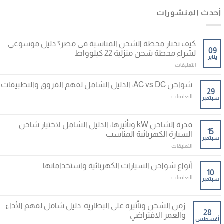
أحدث المنشورات
كيف تختار محطة الشحن المناسبة في مصر؟ دليل موسوعي
09
لشراء محطة شحن منزلية 22 كيلوواط
يناير
على
التعليقات
كيف
تختار
شواحن AC vs DC: الدليل الشامل لفهم الفروق والتطبيقات
محطة
29
على
التعليقات
سبتمبر
الشحن
شواحن
المناسبة
AC
في
vs
قدرة الشاحن kW وتأثيرها: الدليل الشامل لاختيار شاحن
مصر؟
DC:
15
دليل
السيارة الكهربائية المناسب
سبتمبر
الدليل
موسوعي
على
التعليقات
الشامل
لشراء
قدرة
لفهم
محطة
الشاحن
الفروق
أنواع شواحن السيارات الكهربائية واستخداماتها
شحن
kW
10
والتطبيقات
منزلية
على
التعليقات
سبتمبر
وتأثيرها:
مغلقة
22
أنواع
الدليل
كيلوواط
شواحن
الشامل
مغلقة
السيارات
زمن الشحن وتأثيره على البطارية: دليل شامل لفهم الأداء
لاختيار
الكهربائية
28
شاحن
والعمر الافتراضي
أغسطس
واستخداماتها
السيارة