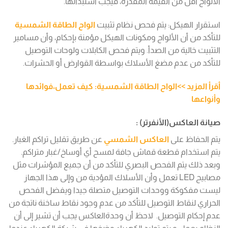
الألواح أقل من القيمة المقدرة، فيجب استبدالها.
استقرار الهيكل: يتم فحص نظام تثبيت
الواح الطاقة الشمسية
للتأكد من أن الألواح ومكونات الهيكل مؤمنة بإحكام، وأن مسامير
التثبيت خالية من الصدأ. ويتم فحص الكابلات ولوحات التوصيل
للتأكد من عدم مضغ الأسلاك بواسطة القوارض أو الحشرات.
أقرأ المزيد >>الواح الطاقة الشمسية: كيف تعمل،فوائدها
وأنواعها
صيانة العاكس(الأنفرتر) :
يتم الحفاظ على
العاكس الشمسي
عن طريق تقليل تراكم الغبار.
يتم استخدام قطعة قماش جافة لمسح أي أوساخ/غبار متراكم.
وبعد ذلك يتم الفحص البصري للتأكد من أن جميع المؤشرات مثل
مصابيح LED تعمل وأن الأسلاك المؤدية من وإلى هذا الجهاز
ليست مفكوكة ووحدات التوصيل متصلة جيدا ويفضل الفحص
الحراري لنقاط التوصيل للتأكد من عدم وجود نقاط ساخنة ناتجة من
عدم إحكام التوصيل. لاحظ أن وحدةالعاكس يجب أن تشير إلى أن