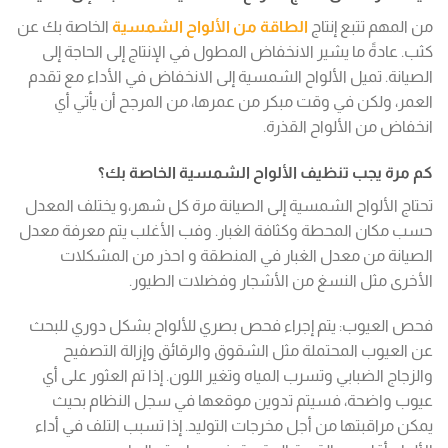
من المهم تتبع إنتاج
الطاقة من الألواح الشمسية
الخاصة بك عن
كثب. عادةً ما يشير الانخفاض المطول في الإنتاج إلى الحاجة إلى
الصيانة. تميل الألواح الشمسية إلى الانخفاض في الأداء مع تقدم
العمر، ولكن في وقت مبكر من عمرها، من المرجح أن يأتي أي
انخفاض من الألواح القذرة.
كم مرة يجب تنظيف الألواح الشمسية الخاصة بك؟
تحتاج الألواح الشمسية إلى الصيانة مرة كل شهر،و يختلف المعدل
حسب مكان المحطة وكثافة الغبار. وفب الأغلب يتم معرفة معدل
الصيانة من معدل الغبار في المنطقة و احذر من المشكلات
الأخرى مثل النسغ من الأشجار وفضلات الطيور.
فحص العيوب: يتم إجراء فحص بصري للألواح بشكل دوري للبحث
عن العيوب المحتملة مثل الشقوق والرقائق وإزالة التصفيح
والزجاج الضبابي وتسرب المياه وتغير اللون. إذا تم العثور على أي
عيوب واضحة، فسيتم تدوين موقعها في سجل النظام بحيث
يمكن مراقبتها من أجل مخرجات التوليد. إذا تسبب التلف في أداء