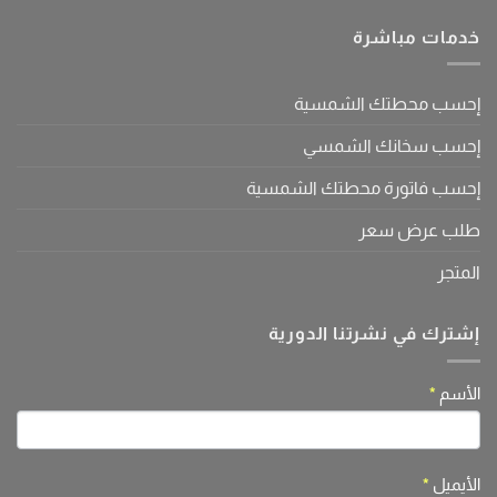
مغلقة
السيارات
لاختيار
الكهربائية
خدمات مباشرة
شاحن
واستخداماتها
السيارة
مغلقة
الكهربائية
المناسب
إحسب محطتك الشمسية
مغلقة
إحسب سخانك الشمسي
إحسب فاتورة محطتك الشمسية
طلب عرض سعر
المتجر
إشترك في نشرتنا الدورية
If
الأسم
*
النشرة
you
are
human,
الأيميل
*
leave