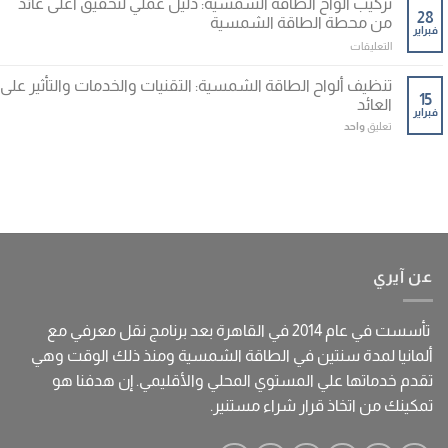
تركيب ألواح الطاقة الشمسية: دليل عملي لتحقيق أعلى عائد
الشمسية
على
28
على
من محطة الطاقة الشمسية
فبراير
تركيب
السطح
على
التعليقات
الألواح
مغلقة
تركيب
الشمسية
ألواح
مغلقة
تنظيف ألواح الطاقة الشمسية: التقنيات والخدمات والتأثير على
الطاقة
15
العائد
فبراير
الشمسية:
تعليق
واحد
دليل
عملي
لتحقيق
أعلى
عائد
من
محطة
الطاقة
الشمسية
عن آيري
مغلقة
تأسست في عام 2014 في القاهرة بعد برنامج نقل معرفي مع
ألمانيا لمدة سنتين في الطاقة الشمسية ومنذ ذلك الوقت وهي
تقدم خدماتها علي المستوي المحلي والأقليمي. إن هدفنا هو
تمكينك من اتخاذ قرار شراء مستنير.