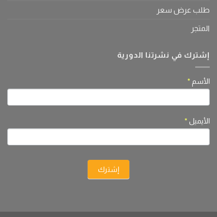
طلب عرض سعر
المتجر
إشترك في نشرتنا الدورية
If
الأسم
*
النشرة
you
are
human,
الأيميل
*
leave
this
field
blank.
إشترك