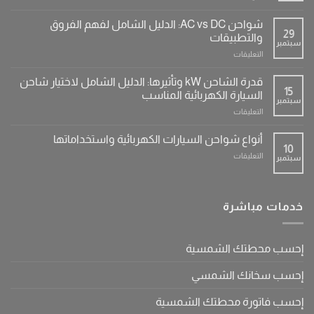
كيف
تختار
شواحن AC vs DC: الدليل الشامل لفهم الفروق
محطة
29
والتطبيقات
سبتمبر
الشحن
على
التعليقات
المناسبة
شواحن
في
AC
مصر؟
قدرة الشاحن kW وتأثيرها: الدليل الشامل لاختيار شاحن
vs
15
دليل
السيارة الكهربائية المناسب
سبتمبر
DC:
موسوعي
على
التعليقات
الدليل
لشراء
قدرة
الشامل
محطة
الشاحن
لفهم
أنواع شواحن السيارات الكهربائية واستخداماتها
شحن
kW
10
الفروق
منزلية
على
التعليقات
سبتمبر
وتأثيرها:
والتطبيقات
22
أنواع
الدليل
مغلقة
كيلوواط
شواحن
الشامل
مغلقة
السيارات
لاختيار
الكهربائية
خدمات مباشرة
شاحن
واستخداماتها
السيارة
مغلقة
الكهربائية
المناسب
إحسب محطتك الشمسية
مغلقة
إحسب سخانك الشمسي
إحسب فاتورة محطتك الشمسية