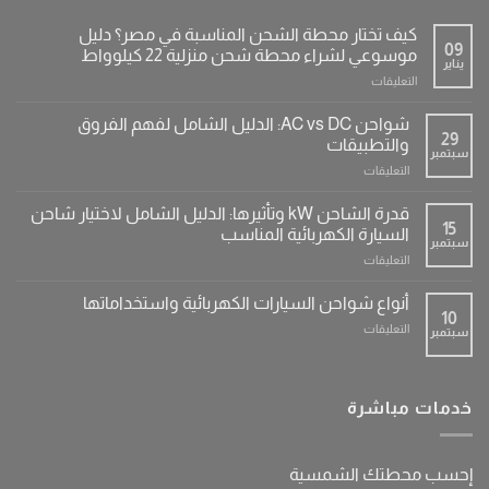
كيف تختار محطة الشحن المناسبة في مصر؟ دليل
09
موسوعي لشراء محطة شحن منزلية 22 كيلوواط
يناير
على
التعليقات
كيف
تختار
شواحن AC vs DC: الدليل الشامل لفهم الفروق
محطة
29
والتطبيقات
سبتمبر
الشحن
على
التعليقات
المناسبة
شواحن
في
AC
مصر؟
قدرة الشاحن kW وتأثيرها: الدليل الشامل لاختيار شاحن
vs
15
دليل
السيارة الكهربائية المناسب
سبتمبر
DC:
موسوعي
على
التعليقات
الدليل
لشراء
قدرة
الشامل
محطة
الشاحن
لفهم
أنواع شواحن السيارات الكهربائية واستخداماتها
شحن
kW
10
الفروق
منزلية
على
التعليقات
سبتمبر
وتأثيرها:
والتطبيقات
22
أنواع
الدليل
مغلقة
كيلوواط
شواحن
الشامل
مغلقة
السيارات
لاختيار
الكهربائية
خدمات مباشرة
شاحن
واستخداماتها
السيارة
مغلقة
الكهربائية
المناسب
إحسب محطتك الشمسية
مغلقة