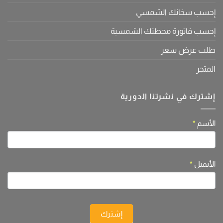
إحسب سخانك الشمسي
إحسب فاتورة محطتك الشمسية
طلب عرض سعر
المتجر
إشترك في نشرتنا الدورية
If
الأسم
*
النشرة
you
are
human,
الأيميل
*
leave
this
field
blank.
إشترك